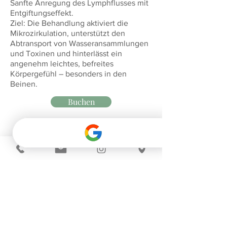
Sanfte Anregung des Lymphflusses mit
Entgiftungseffekt.
Ziel: Die Behandlung aktiviert die
Mikrozirkulation, unterstützt den
Abtransport von Wasseransammlungen
und Toxinen und hinterlässt ein
angenehm leichtes, befreites
Körpergefühl – besonders in den
Beinen.
Buchen
VITALITÄT STRESS SCHLAF
― 40 min ― 120€
Ganzkörperbehandlung für innere
Balance und Erholung.Ziel: Diese
Anwendung senkt das Stresslevel,
fördert einen erholsamen Schlaf und
aktiviert die körpereigenen
Regenerations- und Abwehrkräfte – für