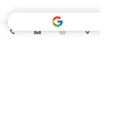
Kontakt
Preisliste Produkte
Impressum
Datenschutz
AGB
Folge uns auf Instagram >>
Beauty & Body by Magdalena © 2026
Design by LUCAS WEBDESIGN